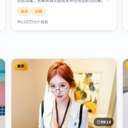
日起首播，全集高清完整版支持在线追剧与回看。剧
情与看点：聚焦案件与人性灰色地带，张力十足，兼
高清
流畅
具社会观察与戏剧冲突。本片适合检索「南港列车」
「贾樟柯」「犯罪」「韩国」「2020」「2020-05-
13万
75个月前
27上映」等关键词的影迷阅读简介与主创信息。
最新
99:14