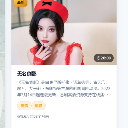
最新
26:08
无名倒影
《无名倒影》是由克里斯托弗·诺兰执导，古天乐、
廖凡、艾米莉·布朗特等主演的韩国冒险动漫。2022
年3月14日起连载更新，番剧高清资源支持在线播
放。剧情与看点：旅程险象环生，奇观与友情并行，
高清
流畅
带来沉浸式探险体验。本片适合检索「无名倒影」
「克里斯托弗·诺兰」「冒险」「韩国」「2022」
9.6万
53个月前
「2022-03-14上映」等关键词的影迷阅读简介与主创
信息。