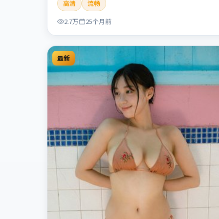
高清
流畅
人性灰色地带，张力十足，兼具社会观察与戏剧冲
突。本片适合检索「暗涌寓言」「丹尼斯·维伦纽
2.7万
25个月前
瓦」「犯罪」「中国香港」「2024」「2024-07-10
上映」等关键词的影迷阅读简介与主创信息。
最新