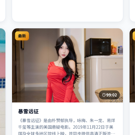
最新
99:02
暴雪远征
《暴雪远征》是由朴赞郁执导，咏梅、朱一龙、易烊
千玺等主演的美国悬疑电影。2019年11月22日于美
国及全球多地区院线上映，并同步提供高清正版流媒