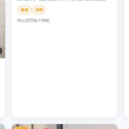
体在线观看。剧情与看点：悬念层层推进，线索相互
高清
流畅
勾连，结局出人意料，适合推理爱好者。本片适合检
索「暴雪远征」「朴赞郁」「悬疑」「美国」
2.2万
81个月前
「2019」「2019-11-22上映」等关键词的影迷阅读
简介与主创信息。