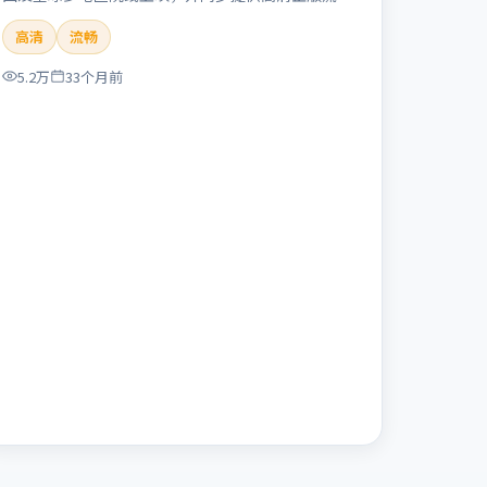
体在线观看。剧情与看点：聚焦案件与人性灰色地
高清
流畅
带，张力十足，兼具社会观察与戏剧冲突。本片适合
检索「失控回廊」「冯小刚」「犯罪」「英国」
5.2万
33个月前
「2023」「2023-11-16上映」等关键词的影迷阅读
简介与主创信息。