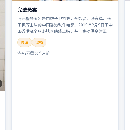
完整悬案
《完整悬案》是由顾长卫执导，全智贤、张家辉、张
子枫等主演的中国香港动作电影。2019年2月9日于中
国香港及全球多地区院线上映，并同步提供高清正版
流媒体在线观看。剧情与看点：动作场面密集，节奏
高清
流畅
明快，适合喜欢热血追缉与爆破场面的观众。本片适
合检索「完整悬案」「顾长卫」「动作」「中国香
4.7万
90个月前
港」「2019」「2019-02-09上映」等关键词的影迷
阅读简介与主创信息。