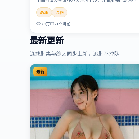
中国香港及全球多地区院线上映，并同步提供高清正
版流媒体在线观看。剧情与看点：悬念层层推进，线
高清
流畅
索相互勾连，结局出人意料，适合推理爱好者。本片
适合检索「流光追缉」「贾樟柯」「悬疑」「中国香
2.9万
71个月前
港」「2020」「2020-09-17上映」等关键词的影迷
阅读简介与主创信息。
最新更新
连载剧集与综艺同步上新，追剧不掉队
最新