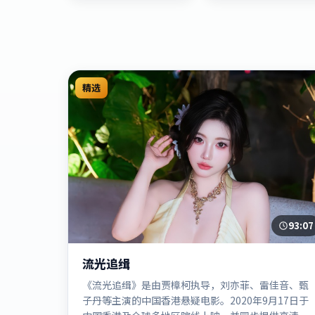
精选
93:07
流光追缉
《流光追缉》是由贾樟柯执导，刘亦菲、雷佳音、甄
子丹等主演的中国香港悬疑电影。2020年9月17日于