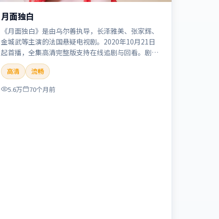
月面独白
《月面独白》是由乌尔善执导，长泽雅美、张家辉、
金城武等主演的法国悬疑电视剧。2020年10月21日
起首播，全集高清完整版支持在线追剧与回看。剧情
与看点：悬念层层推进，线索相互勾连，结局出人意
高清
流畅
料，适合推理爱好者。本片适合检索「月面独白」
「乌尔善」「悬疑」「法国」「2020」「2020-10-
5.6万
70个月前
21上映」等关键词的影迷阅读简介与主创信息。