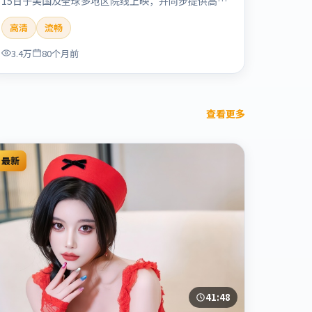
15日于美国及全球多地区院线上映，并同步提供高清
正版流媒体在线观看。剧情与看点：情感细腻动人，
高清
流畅
人物关系真实可信，适合喜欢温情叙事的观众。本片
适合检索「烈日晨星」「顾长卫」「爱情」「美国」
3.4万
80个月前
「2019」「2019-12-15上映」等关键词的影迷阅读
简介与主创信息。
查看更多
最新
41:48