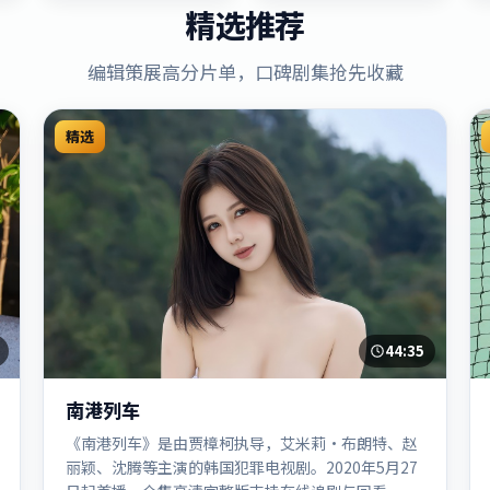
精选推荐
编辑策展高分片单，口碑剧集抢先收藏
精选
44:35
南港列车
《南港列车》是由贾樟柯执导，艾米莉·布朗特、赵
丽颖、沈腾等主演的韩国犯罪电视剧。2020年5月27