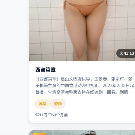
41:12
西窗篇章
《西窗篇章》是由文牧野执导，王景春、张家辉、张
子枫等主演的中国香港动漫电视剧。2022年2月5日起
首播，全集高清完整版支持在线追剧与回看。剧情与
看点：画风鲜明，想象力丰富，剧情适合青少年与动
高清
流畅
画爱好者。本片适合检索「西窗篇章」「文牧野」
「动漫」「中国香港」「2022」「2022-02-05上
11万
54个月前
映」等关键词的影迷阅读简介与主创信息。